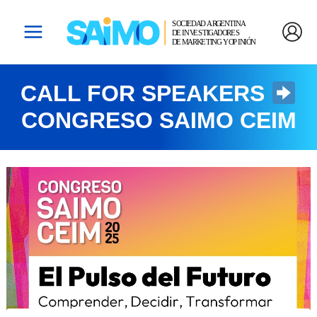
Ir
Navegación
Main
Al
De
Menu
Contenido
Entradas
CALL FOR SPEAKERS
CONGRESO SAIMO CEIM