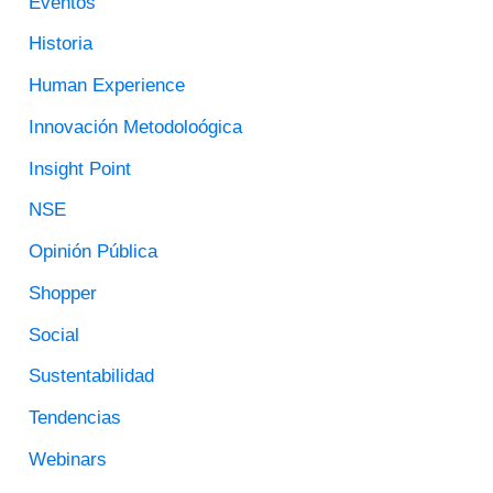
Eventos
R
Historia
P
O
Human Experience
R
Innovación Metodoloógica
:
Insight Point
NSE
Opinión Pública
Shopper
Social
Sustentabilidad
Tendencias
Webinars