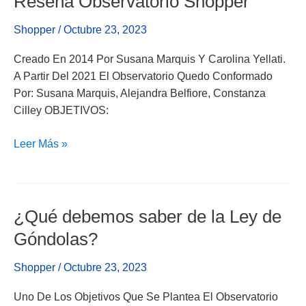
Reseña Observatorio Shopper
Observatorio
Shopper
/
Octubre 23, 2023
Shopper
Creado En 2014 Por Susana Marquis Y Carolina Yellati.
A Partir Del 2021 El Observatorio Quedo Conformado
Por: Susana Marquis, Alejandra Belfiore, Constanza
Cilley OBJETIVOS:
Leer Más »
¿Qué debemos saber de la Ley de
¿Qué
Debemos
Góndolas?
Saber
De
Shopper
/
Octubre 23, 2023
La
Uno De Los Objetivos Que Se Plantea El Observatorio
Ley