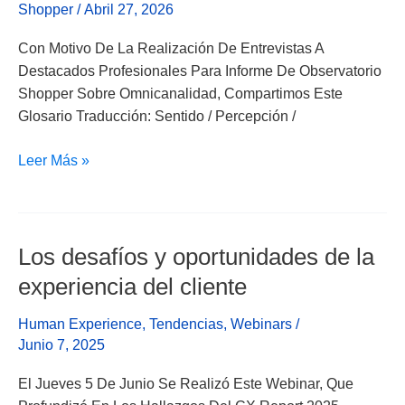
Shopper
/
Abril 27, 2026
Omnicanal
Con Motivo De La Realización De Entrevistas A
Destacados Profesionales Para Informe De Observatorio
Shopper Sobre Omnicanalidad, Compartimos Este
Glosario Traducción: Sentido / Percepción /
Leer Más »
Los desafíos y oportunidades de la
Los
Desafíos
experiencia del cliente
Y
Oportunidades
Human Experience
,
Tendencias
,
Webinars
/
De
Junio 7, 2025
La
El Jueves 5 De Junio Se Realizó Este Webinar, Que
Experiencia