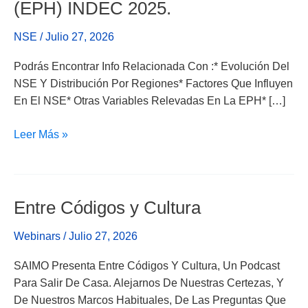
Presenta
(EPH) INDEC 2025.
Una
Nueva
NSE
/
Julio 27, 2026
Edición
Podrás Encontrar Info Relacionada Con :* Evolución Del
Del
NSE Y Distribución Por Regiones* Factores Que Influyen
Informe
En El NSE* Otras Variables Relevadas En La EPH* […]
Elaborado
A
Leer Más »
Partir
De
La
Encuesta
Entre Códigos y Cultura
Entre
Permanente
Códigos
De
Webinars
/
Julio 27, 2026
Y
Hogares
Cultura
(EPH)
SAIMO Presenta Entre Códigos Y Cultura, Un Podcast
INDEC
Para Salir De Casa. Alejarnos De Nuestras Certezas, Y
2025.
De Nuestros Marcos Habituales, De Las Preguntas Que