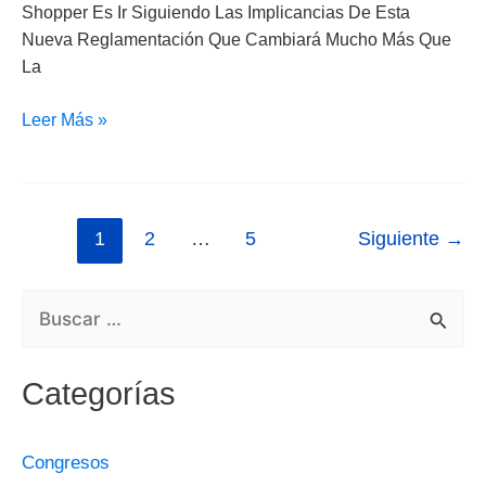
Shopper Es Ir Siguiendo Las Implicancias De Esta
De
Nueva Reglamentación Que Cambiará Mucho Más Que
Góndolas?
La
Leer Más »
1
2
…
5
Siguiente
→
B
U
Categorías
S
C
Congresos
A