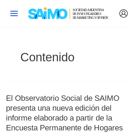
Ir
Paginación
Main
Al
De
Menu
Contenido
Entradas
Contenido
El Observatorio Social de SAIMO
El
Observatorio
presenta una nueva edición del
Social
informe elaborado a partir de la
De
Encuesta Permanente de Hogares
SAIMO