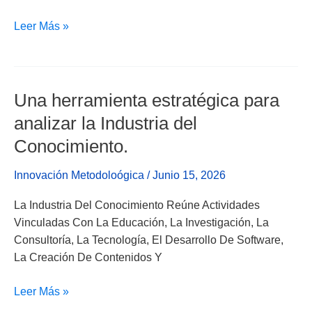
Leer Más »
Una herramienta estratégica para
Una
Herramienta
analizar la Industria del
Estratégica
Conocimiento.
Para
Analizar
Innovación Metodoloógica
/
Junio 15, 2026
La
Industria
La Industria Del Conocimiento Reúne Actividades
Del
Vinculadas Con La Educación, La Investigación, La
Conocimiento.
Consultoría, La Tecnología, El Desarrollo De Software,
La Creación De Contenidos Y
Leer Más »