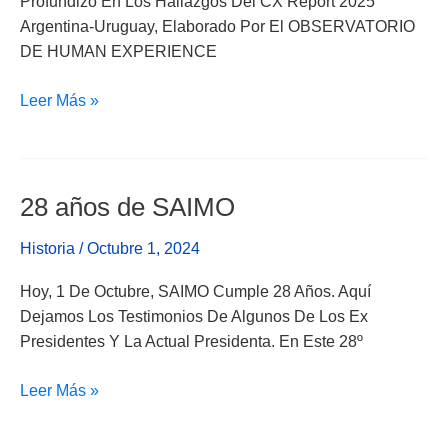
Profundizó En Los Hallazgos Del CX Report 2025
Del
Argentina-Uruguay, Elaborado Por El OBSERVATORIO
Cliente
DE HUMAN EXPERIENCE
Leer Más »
28 años de SAIMO
28
Años
Historia
/
Octubre 1, 2024
De
SAIMO
Hoy, 1 De Octubre, SAIMO Cumple 28 Años. Aquí
Dejamos Los Testimonios De Algunos De Los Ex
Presidentes Y La Actual Presidenta. En Este 28º
Leer Más »