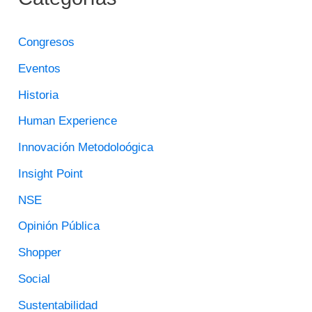
S
C
Congresos
A
Eventos
R
Historia
P
O
Human Experience
R
Innovación Metodoloógica
:
Insight Point
NSE
Opinión Pública
Shopper
Social
Sustentabilidad