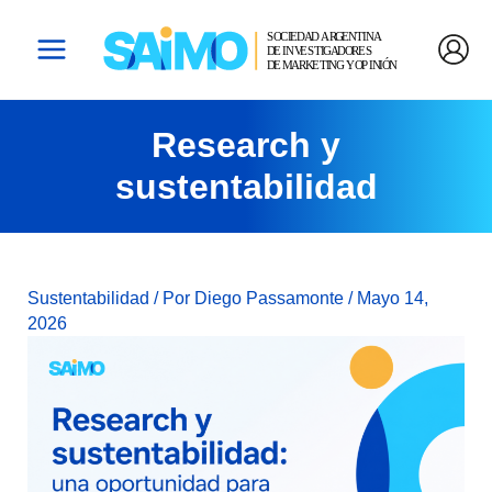
Ir
Navegación
Main
Al
De
Menu
Contenido
Entradas
Research y
sustentabilidad
Sustentabilidad
/ Por
Diego Passamonte
/
Mayo 14,
2026