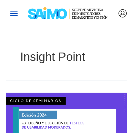
Ir
Main
Al
Menu
Contenido
Insight Point
UX:
Diseño
Y
Ejecución
De