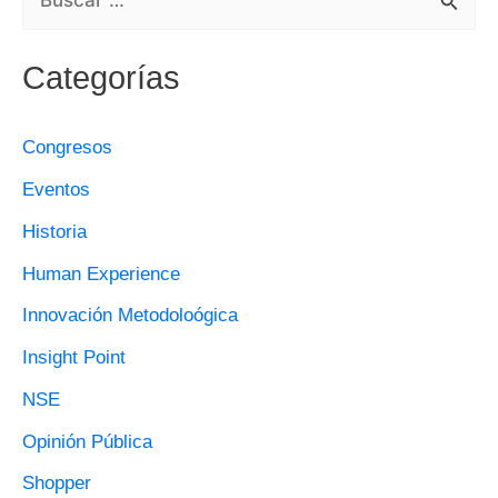
B
U
Categorías
S
C
Congresos
A
Eventos
R
Historia
P
O
Human Experience
R
Innovación Metodoloógica
:
Insight Point
NSE
Opinión Pública
Shopper