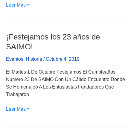
Leer Más »
¡Festejamos los 23 años de
¡Festejamos
Los
SAIMO!
23
Años
Eventos
,
Historia
/
Octubre 4, 2019
De
El Martes 1 De Octubre Festejamos El Cumpleaños
SAIMO!
Número 23 De SAIMO Con Un Cálido Encuentro Donde
Se Homenajeó A Los Entusiastas Fundadores Que
Trabajaron
Leer Más »