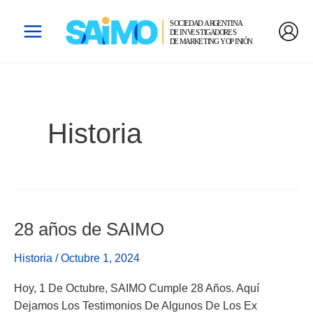
Ir
Main
Al
Menu
Contenido
Historia
28 años de SAIMO
28
Años
Historia
/
Octubre 1, 2024
De
SAIMO
Hoy, 1 De Octubre, SAIMO Cumple 28 Años. Aquí
Dejamos Los Testimonios De Algunos De Los Ex