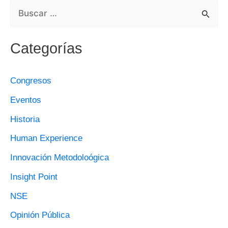
B
U
Categorías
S
C
Congresos
A
Eventos
R
Historia
P
O
Human Experience
R
Innovación Metodoloógica
:
Insight Point
NSE
Opinión Pública