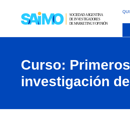
Ir
Navegación
Al
De
QU
Contenido
Entradas
Curso: Primeros
investigación d