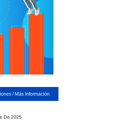
iones / Más Información
re De 2025