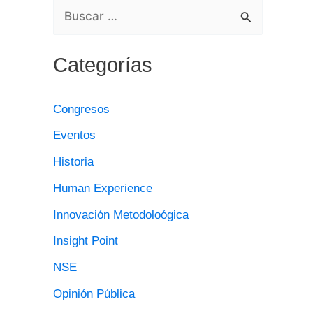
B
U
Categorías
S
C
Congresos
A
Eventos
R
Historia
P
O
Human Experience
R
Innovación Metodoloógica
:
Insight Point
NSE
Opinión Pública