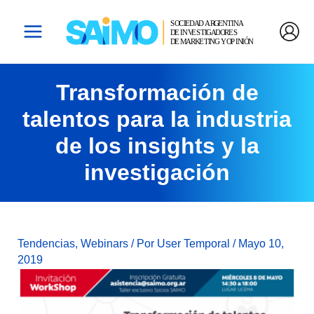
Ir
Navegación
Main
Al
De
Menu
Contenido
Entradas
Transformación de
talentos para la industria
de los insights y la
investigación
Tendencias
,
Webinars
/ Por
User Temporal
/
Mayo 10,
2019