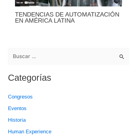
TENDENCIAS DE AUTOMATIZACIÓN
EN AMÉRICA LATINA
B
U
Categorías
S
C
Congresos
A
Eventos
R
Historia
P
O
Human Experience