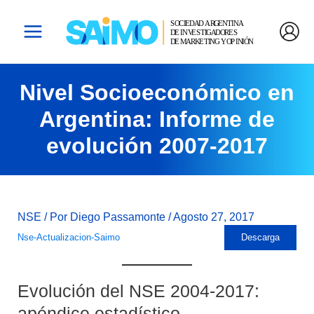
Ir
Navegación
Main
Al
De
Menu
Contenido
Entradas
Nivel Socioeconómico en
Argentina: Informe de
evolución 2007-2017
NSE
/ Por
Diego Passamonte
/
Agosto 27, 2017
Nse-Actualizacion-Saimo
Descarga
Evolución del NSE 2004-2017:
apéndice estadístico