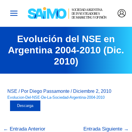
Ir
Navegación
Main
Al
De
Menu
Contenido
Entradas
Evolución del NSE en
Argentina 2004-2010 (Dic.
2010)
NSE
/ Por
Diego Passamonte
/
Diciembre 2, 2010
Evolucion-Del-NSE-De-La-Sociedad-Argentina-2004-2010
Descarga
←
Entrada Anterior
Entrada Siguiente
→