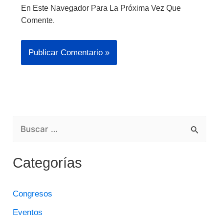
En Este Navegador Para La Próxima Vez Que
Comente.
B
U
Categorías
S
C
Congresos
A
Eventos
R