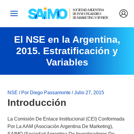
Ir
Navegación
Main
Al
De
Menu
Contenido
Entradas
El NSE en la Argentina,
2015. Estratificación y
Variables
NSE
/ Por
Diego Passamonte
/
Julio 27, 2015
Introducción
La Comisión De Enlace Institucional (CEI) Conformada
Por La AAM (Asociación Argentina De Marketing),
SAIMO (Sociedad Argentina De Investigadores De